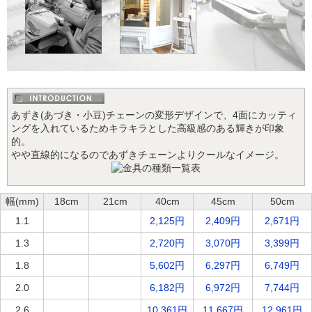
あずき(あづき・小豆)チェーンの変形デザインで、4面にカッティ
ングを入れているためキラキラとした高級感のある輝きが印象
的。
やや直線的になるのであずきチェーンよりクールなイメージ。
幅(mm)
18cm
21cm
40cm
45cm
50cm
1.1
2,125円
2,409円
2,671円
1.3
2,720円
3,070円
3,399円
1.8
5,602円
6,297円
6,749円
2.0
6,182円
6,972円
7,744円
2.6
10,361円
11,667円
12,961円