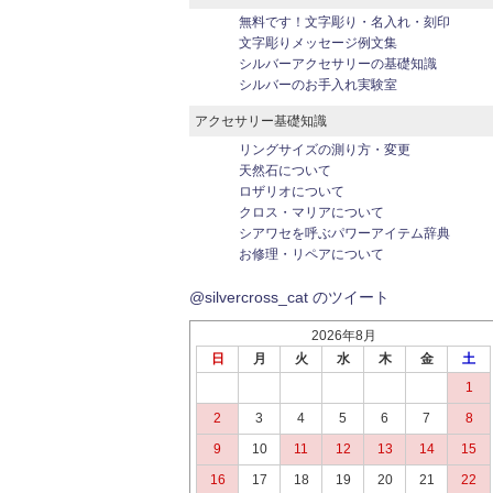
無料です！文字彫り・名入れ・刻印
文字彫りメッセージ例文集
シルバーアクセサリーの基礎知識
シルバーのお手入れ実験室
アクセサリー基礎知識
リングサイズの測り方・変更
天然石について
ロザリオについて
クロス・マリアについて
シアワセを呼ぶパワーアイテム辞典
お修理・リペアについて
@silvercross_cat のツイート
2026年8月
日
月
火
水
木
金
土
1
2
3
4
5
6
7
8
9
10
11
12
13
14
15
16
17
18
19
20
21
22