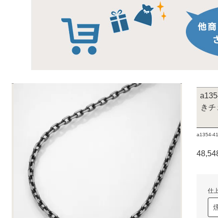
a13
きチ
a1354-41
48,5
仕