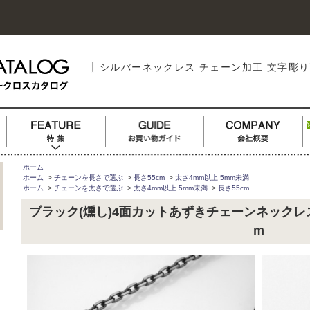
シルバーネックレス チェーン加工 文字彫
ホーム
ホーム
>
チェーンを長さで選ぶ
>
長さ55cm
>
太さ4mm以上 5mm未満
ホーム
>
チェーンを太さで選ぶ
>
太さ4mm以上 5mm未満
>
長さ55cm
ブラック(燻し)4面カットあずきチェーンネックレスシ
m