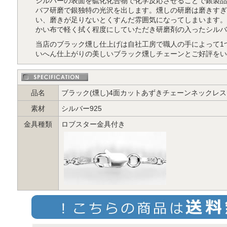
シルバーの表面を硫化化合物で化学反応させることで銀製品
バフ研磨で銀独特の光沢を出します。燻しの研磨は磨きすぎ
い、磨きが足りないとくすんだ雰囲気になってしまいます。
かい布で軽く拭く程度にしていただき研磨剤の入ったシルバ
当店のブラック燻し仕上げは自社工房で職人の手によって1
いへん仕上がりの美しいブラック燻しチェーンとご好評をい
品名
ブラック(燻し)4面カットあずきチェーンネックレスシル
素材
シルバー925
金具種類
ロブスター金具付き