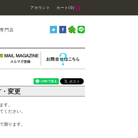
アカウント
カート(0)
り専門店
方・変更
ます。
てください。
で測ります。
。