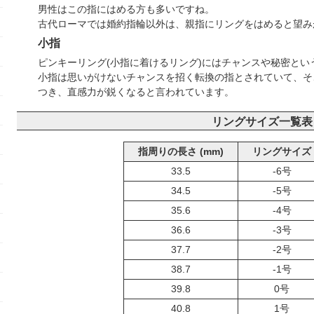
男性はこの指にはめる方も多いですね。
古代ローマでは婚約指輪以外は、親指にリングをはめると望み
小指
ピンキーリング(小指に着けるリング)にはチャンスや秘密とい
小指は思いがけないチャンスを招く転換の指とされていて、そ
つき、直感力が鋭くなると言われています。
リングサイズ一覧表
指周りの長さ (mm)
リングサイズ
33.5
-6号
34.5
-5号
35.6
-4号
36.6
-3号
37.7
-2号
38.7
-1号
39.8
0号
40.8
1号