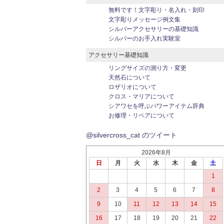
無料です！文字彫り・名入れ・刻印
文字彫りメッセージ例文集
シルバーアクセサリーの基礎知識
シルバーのお手入れ実験室
アクセサリー基礎知識
リングサイズの測り方・変更
天然石について
ロザリオについて
クロス・マリアについて
シアワセを呼ぶパワーアイテム辞典
お修理・リペアについて
@silvercross_cat のツイート
2026年8月
日
月
火
水
木
金
土
1
2
3
4
5
6
7
8
9
10
11
12
13
14
15
16
17
18
19
20
21
22