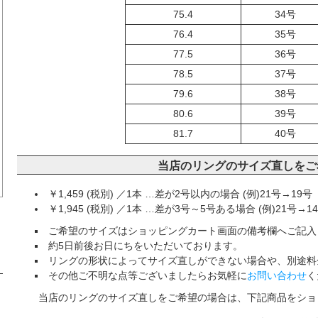
75.4
34号
76.4
35号
77.5
36号
78.5
37号
79.6
38号
80.6
39号
81.7
40号
当店のリングのサイズ直しをご
￥1,459 (税別) ／1本 …差が2号以内の場合 (例)21号→19号
￥1,945 (税別) ／1本 …差が3号～5号ある場合 (例)21号→1
ご希望のサイズはショッピングカート画面の備考欄へご記入
約5日前後お日にちをいただいております。
リングの形状によってサイズ直しができない場合や、別途料
その他ご不明な点等ございましたらお気軽に
お問い合わせ
く
当店のリングのサイズ直しをご希望の場合は、下記商品をショ