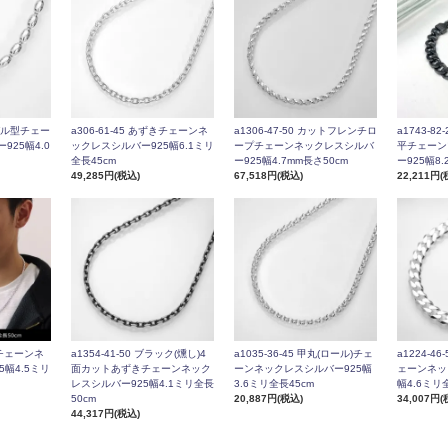
a306-61-45 あずきチェーンネ
a1306-47-50 カットフレンチロ
オーバル型チェー
a1743-8
ックレスシルバー925幅6.1ミリ
ープチェーンネックレスシルバ
25幅4.0
平チェーン
全長45cm
ー925幅4.7mm長さ50cm
ー925幅8
49,285円(税込)
67,518円(税込)
22,211円(
a1354-41-50 ブラック(燻し)4
a1035-36-45 甲丸(ロール)チェ
ずきチェーンネ
a1224-4
面カットあずきチェーンネック
ーンネックレスシルバー925幅
幅4.5ミリ
ェーンネッ
レスシルバー925幅4.1ミリ全長
3.6ミリ全長45cm
幅4.6ミリ
50cm
20,887円(税込)
34,007円(
44,317円(税込)