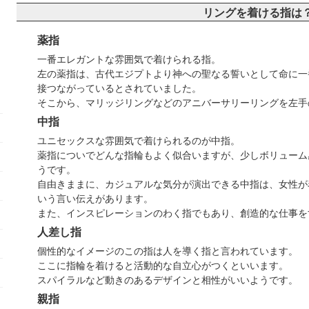
リングを着ける指は
薬指
一番エレガントな雰囲気で着けられる指。
左の薬指は、古代エジプトより神への聖なる誓いとして命に一
接つながっているとされていました。
そこから、マリッジリングなどのアニバーサリーリングを左手
中指
ユニセックスな雰囲気で着けられるのが中指。
薬指についでどんな指輪もよく似合いますが、少しボリューム
うです。
自由きままに、カジュアルな気分が演出できる中指は、女性が
いう言い伝えがあります。
また、インスピレーションのわく指でもあり、創造的な仕事を
人差し指
個性的なイメージのこの指は人を導く指と言われています。
ここに指輪を着けると活動的な自立心がつくといいます。
スパイラルなど動きのあるデザインと相性がいいようです。
親指