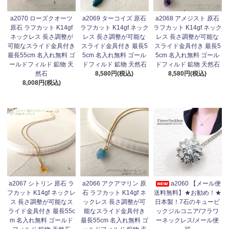
a2070 ローズクオーツ
a2069 ターコイズ 原石
a2068 アメジスト 原石
原石 ラフカット K14gf
ラフカット K14gf ネック
ラフカット K14gf ネック
ネックレス 長さ調整が
レス 長さ調整が可能な
レス 長さ調整が可能な
可能なスライド金具付き
スライド金具付き 最長5
スライド金具付き 最長5
最長55cm 名入れ無料 ゴ
5cm 名入れ無料 ゴール
5cm 名入れ無料 ゴール
ールドフィルド 鉱物 天
ドフィルド 鉱物 天然石
ドフィルド 鉱物 天然石
然石
8,580円(税込)
8,580円(税込)
8,008円(税込)
a2067 シトリン 原石 ラ
a2066 アクアマリン 原
a2060 【メール便
フカット K14gf ネックレ
石 ラフカット K14gf ネ
送料無料】★お勧め！★
ス 長さ調整が可能なス
ックレス 長さ調整が可
日本製！7石のキュービ
ライド金具付き 最長55c
能なスライド金具付き
ックジルコニア/フラワ
m 名入れ無料 ゴールド
最長55cm 名入れ無料 ゴ
ーネックレス/メール便