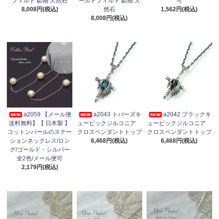
フィルド 鉱物 天然石
ールドフィルド 鉱物 天
可
8,008円(税込)
然石
1,562円(税込)
8,008円(税込)
a2059 【メール便
a2043 トパーズキ
a2042 ブラックキ
送料無料】【 日本製 】
ュービックジルコニア
ュービックジルコニア
コットンパールのステー
クロスペンダントトップ
クロスペンダントトップ
ションネックレス/ロン
6,468円(税込)
6,468円(税込)
グ/ゴールド・シルバー
全2色/メール便可
2,179円(税込)