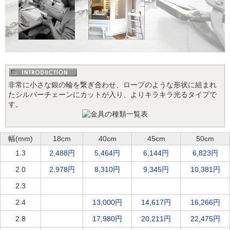
非常に小さな銀の輪を繋ぎ合わせ、ロープのような形状に組まれ
たシルバーチェーンにカットが入り、よりキラキラ光るタイプで
す。
幅(mm)
18cm
40cm
45cm
50cm
1.3
2,488円
5,464円
6,144円
6,823円
2.0
2,978円
8,310円
9,345円
10,381円
2.3
13,000円
16,266円
2.4
13,000円
14,617円
16,266円
2.8
17,980円
20,211円
22,475円