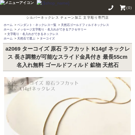
(0)
シルバーネックレス チェーン加工 文字彫り専門店
ホーム
>
ペンダント・ネックレス一覧
>
天然石ゴールドフィルドネックレス
ホーム
>
メッセージ文字彫り・名入れができるアクセサリー
>
文字彫り・名入れができるネックレス
ホーム
>
天然石で選ぶ
>
ターコイズ
a2069 ターコイズ 原石 ラフカット K14gf ネックレ
ス 長さ調整が可能なスライド金具付き 最長55cm
名入れ無料 ゴールドフィルド 鉱物 天然石