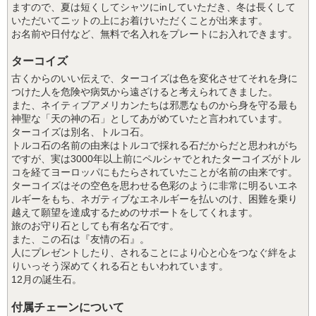
ますので、夏は短くしてシャツにinしていただき、冬は長くして
いただいてニットの上にお着けいただくことが出来ます。
お名前や日付など、無料で名入れをプレートにお入れできます。
ターコイズ
古くからのいい伝えで、ターコイズは色を変化させてそれを身に
つけた人を危険や病気から遠ざけると考えられてきました。
また、ネイティブアメリカンたちは邪悪なものから身を守る最も
神聖な「天の神の石」としてあがめていたと言われています。
ターコイズは別名、トルコ石。
トルコ石の名前の由来はトルコで採れる石だからだと思われがち
ですが、実は3000年以上前にペルシャでとれたターコイズがトル
コを経てヨーロッパにもたらされていたことが名前の由来です。
ターコイズはその空色を思わせる色彩のように非常に明るいエネ
ルギーをもち、ネガティブなエネルギーを払いのけ、困難を乗り
越えて願望を達成するためのサポートをしてくれます。
旅のお守り石としても有名な石です。
また、この石は『友情の石』。
人にプレゼントしたり、されることにより心と心をつなぐ絆をよ
りいっそう深めてくれる石ともいわれています。
12月の誕生石。
付属チェーンについて