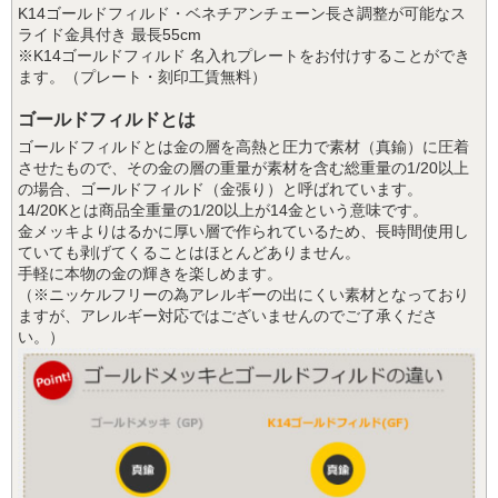
K14ゴールドフィルド・ベネチアンチェーン長さ調整が可能なス
ライド金具付き 最長55cm
※K14ゴールドフィルド 名入れプレートをお付けすることができ
ます。（プレート・刻印工賃無料）
ゴールドフィルドとは
ゴールドフィルドとは金の層を高熱と圧力で素材（真鍮）に圧着
させたもので、その金の層の重量が素材を含む総重量の1/20以上
の場合、ゴールドフィルド（金張り）と呼ばれています。
14/20Kとは商品全重量の1/20以上が14金という意味です。
金メッキよりはるかに厚い層で作られているため、長時間使用し
ていても剥げてくることはほとんどありません。
手軽に本物の金の輝きを楽しめます。
（※ニッケルフリーの為アレルギーの出にくい素材となっており
ますが、アレルギー対応ではございませんのでご了承くださ
い。）