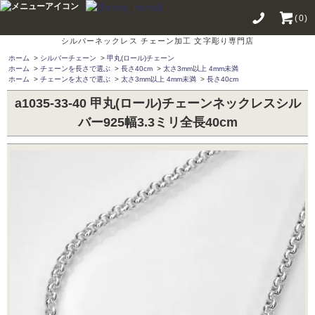
(0)
シルバーネックレス チェーン加工 文字彫り専門店
ホーム
>
シルバーチェーン
>
甲丸(ロール)チェーン
ホーム
>
チェーンを長さで選ぶ
>
長さ40cm
>
太さ3mm以上 4mm未満
ホーム
>
チェーンを太さで選ぶ
>
太さ3mm以上 4mm未満
>
長さ40cm
a1035-33-40 甲丸(ロール)チェーンネックレスシル
バー925幅3.3ミリ全長40cm