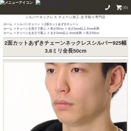
(0)
シルバーネックレス チェーン加工 文字彫り専門店
ホーム
>
シルバーチェーン
>
2面カットあずきチェーン
ホーム
>
チェーンを長さで選ぶ
>
長さ50cm
>
太さ3mm以上 4mm未満
ホーム
>
チェーンを太さで選ぶ
>
太さ3mm以上 4mm未満
>
長さ50cm
2面カットあずきチェーンネックレスシルバー925幅
3.8ミリ全長50cm