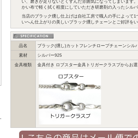
い、磨きが足りないとくすんだ雰囲気になってしまいます。
かい布で軽く拭く程度にしていただき研磨剤の入ったシルバ
当店のブラック燻し仕上げは自社工房で職人の手によって1
いへん仕上がりの美しいブラック燻しチェーンとご好評をい
品名
ブラック(燻し)カットフレンチロープチェーンシルバー9
素材
シルバー925
金具種類
金具付き ロブスター金具トリガークラスプからお