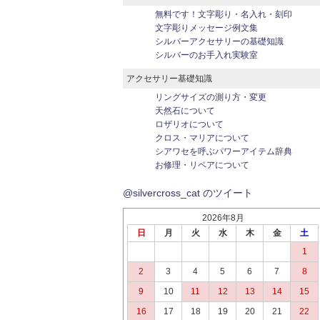
無料です！文字彫り・名入れ・刻印
文字彫りメッセージ例文集
シルバーアクセサリーの基礎知識
シルバーのお手入れ実験室
アクセサリー基礎知識
リングサイズの測り方・変更
天然石について
ロザリオについて
クロス・マリアについて
シアワセを呼ぶパワーアイテム辞典
お修理・リペアについて
@silvercross_cat のツイート
2026年8月
日
月
火
水
木
金
土
1
2
3
4
5
6
7
8
9
10
11
12
13
14
15
16
17
18
19
20
21
22