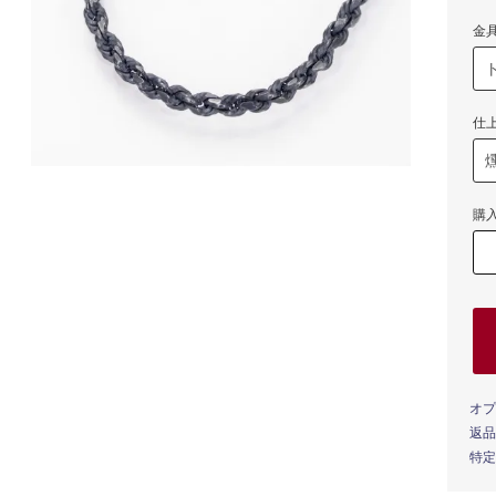
金
仕
購
オプ
返品
特定