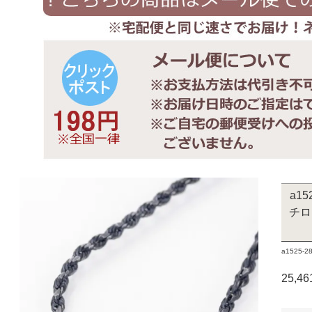
a1
チロ
a1525-28
25,4