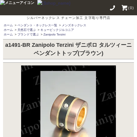
(0)
シルバーネックレス チェーン加工 文字彫り専門店
ホーム
>
ペンダント・ネックレス一覧
>
メンズネックレス
ホーム
>
天然石で選ぶ
>
キュービックジルコニア
ホーム
>
ブランドで選ぶ
>
Zanipolo Terzini
a1491-BR Zanipolo Terzini ザニポロ タルツィーニ
ペンダントトップ(ブラウン)